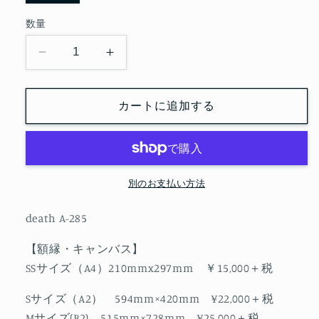
数量
death
death
A-
A-
285
285
カートに追加する
の
の
数
数
量
量
を
を
減
増
別のお支払い方法
ら
や
す
す
death A-285
【額縁・キャンバス】
SSサイズ（A4）210mmx297mm ￥15,000＋税
Sサイズ（A2） 594mm×420mm ¥22,000＋税
Mサイズ(B2) 515mm×728mm ¥25,000＋税