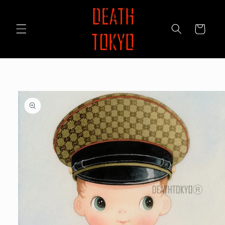
コンテ
ンツに
カ
進む
ー
ト
商品情
報にス
キップ