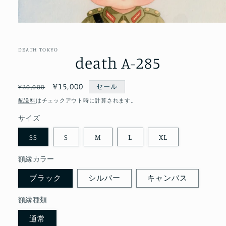
モ
ー
ダ
DEATH TOKYO
ル
death A-285
で
メ
デ
通
セ
¥15,000
セール
¥20,000
ィ
常
ー
ア
配送料
はチェックアウト時に計算されます。
(1)
価
ル
を
サイズ
格
価
開
格
く
SS
S
M
L
XL
額縁カラー
ブラック
シルバー
キャンバス
額縁種類
通常