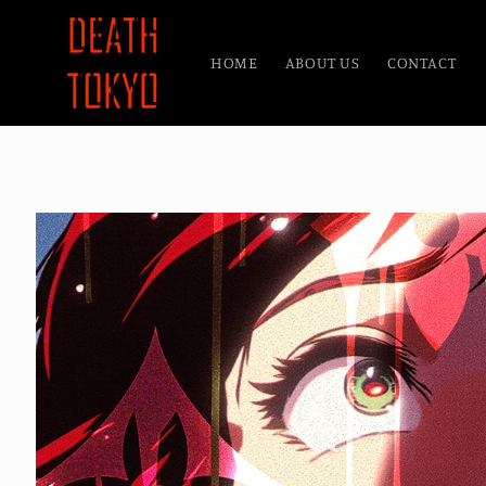
コンテ
ンツに
進む
HOME
ABOUT US
CONTACT
商品情
報にス
キップ