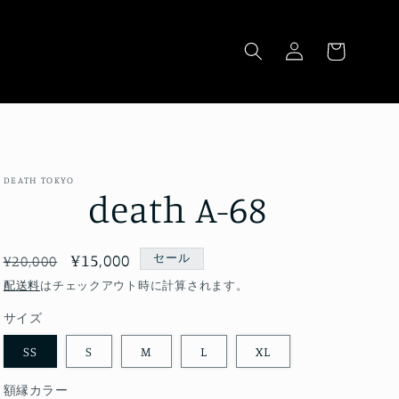
ロ
カ
グ
ー
イ
ト
ン
DEATH TOKYO
death A-68
通
セ
¥15,000
セール
¥20,000
常
ー
配送料
はチェックアウト時に計算されます。
価
ル
サイズ
格
価
SS
S
M
L
XL
格
額縁カラー