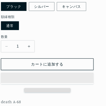
ブラック
シルバー
キャンバス
額縁種類
通常
数量
death
death
A-
A-
68
68
カートに追加する
の
の
数
数
量
量
を
を
減
増
ら
や
す
す
death A-68