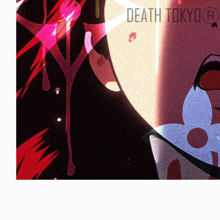
モ
ー
ダ
ル
で