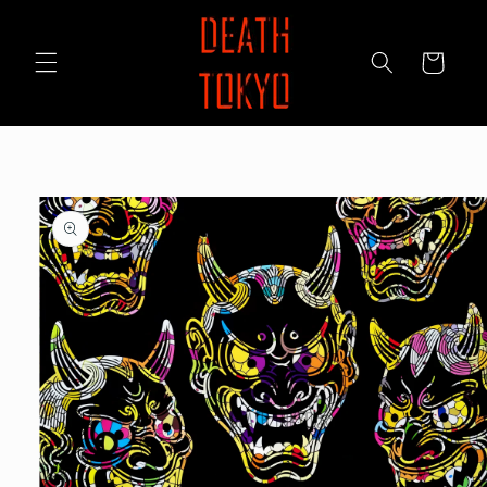
コンテ
ンツに
カ
進む
ー
ト
商品情
報にス
キップ