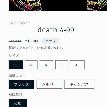
モ
ー
ダ
DEATH TOKYO
ル
death A-99
で
メ
デ
通
セ
¥15,000
セール
¥20,000
ィ
常
ー
ア
配送料
はチェックアウト時に計算されます。
(1)
価
ル
を
サイズ
格
価
開
格
く
SS
S
M
L
XL
額縁カラー
ブラック
シルバー
キャンバス
額縁種類
通常