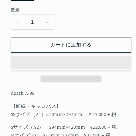
数量
death
death
A-
A-
99
99
カートに追加する
の
の
数
数
量
量
を
を
減
増
ら
や
す
す
death A-99
【額縁・キャンバス】
SSサイズ（A4）210mmx297mm ￥15,000＋税
Sサイズ（A2） 594mm×420mm ¥22,000＋税
Mサイズ(B2) 515mm×728mm ¥25,000＋税